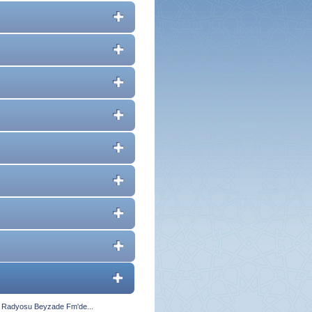
zin Radyosu Beyzade Fm'de...