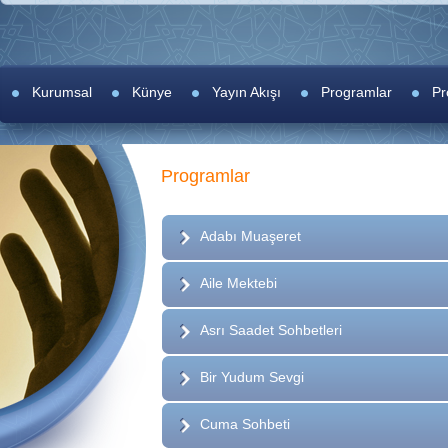
Kurumsal
Künye
Yayın Akışı
Programlar
Pr
Programlar
Adabı Muaşeret
Aile Mektebi
Asrı Saadet Sohbetleri
Bir Yudum Sevgi
Cuma Sohbeti