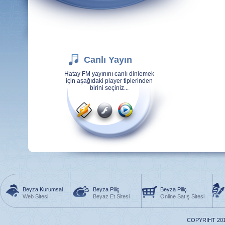
Canlı Yayın
Hatay FM yayınını canlı dinlemek
için aşağıdaki player tiplerinden
birini seçiniz...
Beyza Kurumsal
Beyza Piliç
Beyza Piliç
Web Sitesi
Beyaz Et Sitesi
Online Satış Sitesi
COPYRIHT 201